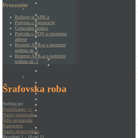
Preuzmite
Rešenje iz APR-a
Potvrda o registraciji
Generalni podaci
Potvrda o PDV-u promena
adrese
Resenje APR-a o pormeni
sedista str. 1
Resenje APR-a o pormeni
sedista str. 2
Šrafovska roba
Sortiraj po
Poručivanje +/-
Naziv proizvoda
Šifra proizvoda
Kategorija
Naziv proizvođača
Rezultati 1 - 10 od 11