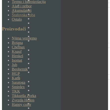
Termo i hidroizolacija
Alati i pribor
Akumulatori
Šrafovska roba
Ostalo
Proizvođači
Njima verujemo
Bojana
Chemax
Knauf
Henkel
Isomat
Jub
Beohemik
HGP
Kana
Saratoga
Smirdex
TKK
Tikkurila Zorka
Zvezda Helios
Happy color