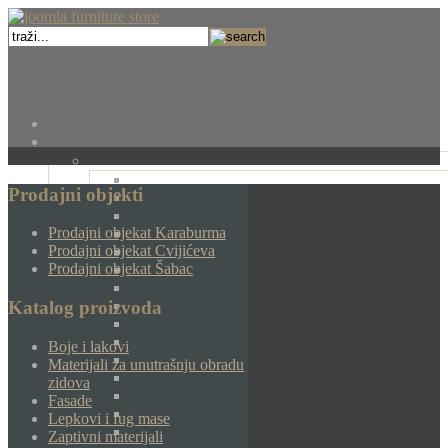
Prodajni objekti
Prodajni objekat Karaburma
Prodajni objekat Cvijićeva
Prodajni objekat Šabac
Katalog proizvoda
Boje i lakovi
Materijali za unutrašnju obradu
zidova
Fasade
Lepkovi i fug mase
Zaptivni materijali