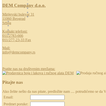
DEM Company d.o.o.
Mirijevski bulevar 31
11060 Beograd
Srbija
Kontakt telefoni:
011/2783-666
011/277-23-33 Fax
Mail:
info@demcompany.rs
Pratite nas na društvenim mrežama:
Pitajte nas
Ako želite nešto da nas pitate, predložite nam .... potrudićemo se
Email:
Predmet poruke: