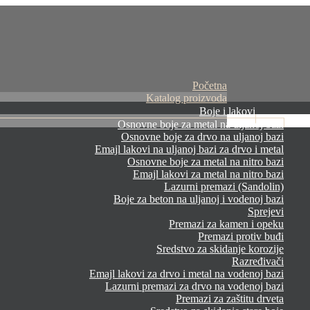
Početna
Katalog proizvoda
Boje i lakovi
Osnovne boje za metal na uljanoj bazi
Osnovne boje za drvo na uljanoj bazi
Emajl lakovi na uljanoj bazi za drvo i metal
Osnovne boje za metal na nitro bazi
Emajl lakovi za metal na nitro bazi
Lazurni premazi (Sandolin)
Boje za beton na uljanoj i vodenoj bazi
Sprejevi
Premazi za kamen i opeku
Premazi protiv buđi
Sredstvo za skidanje korozije
Razređivači
Emajl lakovi za drvo i metal na vodenoj bazi
Lazurni premazi za drvo na vodenoj bazi
Premazi za zaštitu drveta