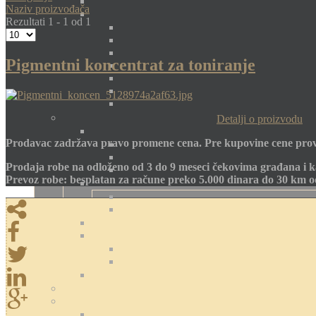
Naziv proizvođača
Rezultati 1 - 1 od 1
Pigmentni koncentrat za toniranje
Detalji o proizvodu
Prodavac zadržava pravo promene cena. Pre kupovine cene prov
Prodaja robe na odloženo od 3 do 9 meseci čekovima građana i k
Prevoz robe: besplatan za račune preko 5.000 dinara do 30 km 