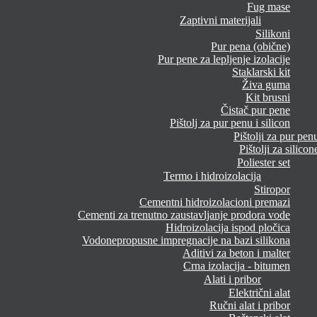
Fug mase
Zaptivni materijali
Silikoni
Pur pena (obične)
Pur pene za lepljenje izolacije
Staklarski kit
Živa guma
Kit brusni
Čistač pur pene
Pištolj za pur penu i silicon
Pištolji za pur pen
Pištolji za silicon
Poliester set
Termo i hidroizolacija
Stiropor
Cementni hidroizolacioni premazi
Cementi za trenutno zaustavljanje prodora vode
Hidroizolacija ispod pločica
Vodonepropusne impregnacije na bazi silikona
Aditivi za beton i malter
Crna izolacija - bitumen
Alati i pribor
Električni alat
Ručni alat i pribor