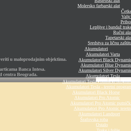
Baštenski alat
Molersko farbarski alat
Četk
Valjc
Pribo
Lepljive i bandaž trak
Ručni ala
Tapetarski ala
Sredstva za ličnu zaštit
Akumulatori
Akumulatori Varta
eriti u maloprodajnim objektima.
Akumulatori Black Dynami
Akumulatori Blue Dynami
articama Banca Intesa.
Akumulatori Silver Dynami
od centra Beograda.
Akumulatori Tesla
Akumulatori Tesla - putnički progra
Akumulatori Tesla - teretni progra
Akumulatori Black Horse
Akumulatori Pro Atomic
Akumulatori Pro Atomic putničk
Akumulatori Pro Atomic teretn
Akumulatori Landport
Šrafovska roba
Ostalo
Trake i folije