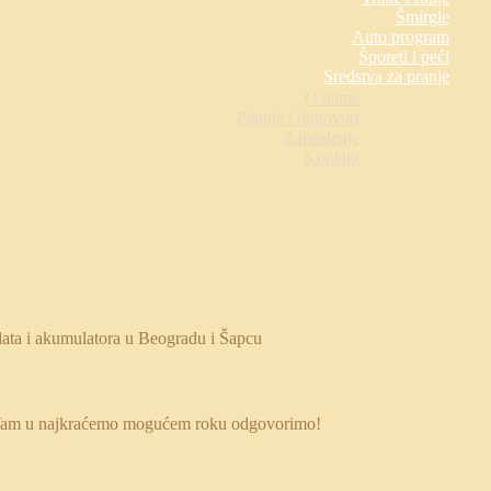
Šmirgle
Auto program
Šporeti i peći
Sredstva za pranje
O nama
Pitanja i odgovori
Zaposlenje
Kontakt
 da Vam u najkraćemo mogućem roku odgovorimo!