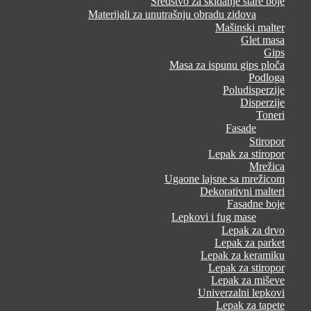
Sredstvo za skidanje stare boje
Materijali za unutrašnju obradu zidova
Mašinski malter
Glet masa
Gips
Masa za ispunu gips ploča
Podloga
Poludisperzije
Disperzije
Toneri
Fasade
Stiropor
Lepak za stiropor
Mrežica
Ugaone lajsne sa mrežicom
Dekorativni malteri
Fasadne boje
Lepkovi i fug mase
Lepak za drvo
Lepak za parket
Lepak za keramiku
Lepak za stiropor
Lepak za miševe
Univerzalni lepkovi
Lepak za tapete