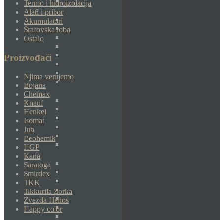
Termo i hidroizolacija
Alati i pribor
Akumulatori
Šrafovska roba
Ostalo
Proizvođači
Njima verujemo
Bojana
Chemax
Knauf
Henkel
Isomat
Jub
Beohemik
HGP
Kana
Saratoga
Smirdex
TKK
Tikkurila Zorka
Zvezda Helios
Happy color