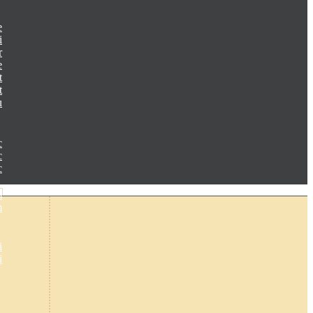
e
i
r
e
t
t
u
c
c
c
m
m
i
i