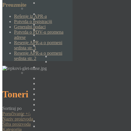
Preuzmite
Rešenje iz APR-a
Potvrda o registraciji
Generalni podaci
Potvrda o PDV-u promena
adrese
Resenje APR-a o pormeni
sedista str. 1
Resenje APR-a o pormeni
sedista str. 2
Toneri
Sortiraj po
Poručivanje +/-
Naziv proizvoda
Šifra proizvoda
Kategorija