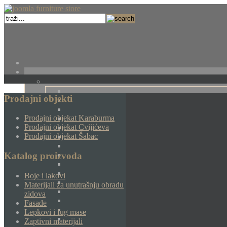
Prodajni objekti
Prodajni objekat Karaburma
Prodajni objekat Cvijićeva
Prodajni objekat Šabac
Katalog proizvoda
Boje i lakovi
Materijali za unutrašnju obradu
zidova
Fasade
Lepkovi i fug mase
Zaptivni materijali