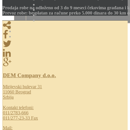
Prodaja robe na odloženo od 3 do 9 meseci čekovima građana i k
Prevoz robe: besplatan za račune preko 5.000 dinara do 30 km 
DEM Company d.o.o.
Mirijevski bulevar 31
11060 Beograd
Srbija
Kontakt telefoni:
011/2783-666
011/277-23-33 Fax
Mail: