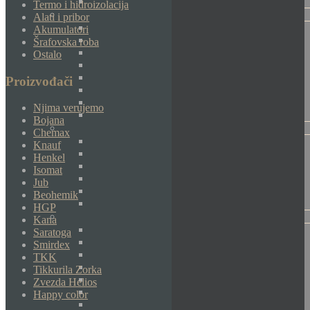
Termo i hidroizolacija
Alati i pribor
Akumulatori
Šrafovska roba
Ostalo
Proizvođači
Njima verujemo
Bojana
Chemax
Knauf
Henkel
Isomat
Jub
Beohemik
HGP
Kana
Saratoga
Smirdex
TKK
Tikkurila Zorka
Zvezda Helios
Happy color