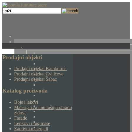
Prodajni objekti
Prodajni objekat Karaburma
Prodajni objekat Cvijićeva
Prodajni objekat Šabac
Katalog proizvoda
Boje i lakovi
Materijali za unutrašnju obradu
zidova
Fasade
Lepkovi i fug mase
Zaptivni materijali