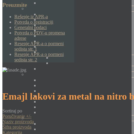
Preuzmite
Rešenje iz APR-a
Potvrda o registraciji
Generalni podaci
Potvrda o PDV-u promena
adrese
Resenje APR-a o pormeni
sedista str. 1
Resenje APR-a o pormeni
sedista str. 2
Emajl lakovi za metal na nitro b
Sortiraj po
Poručivanje +/-
Naziv proizvoda
Šifra proizvoda
Kategorija