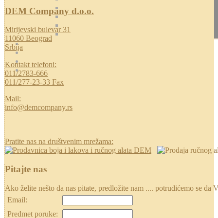
DEM Company d.o.o.
Mirijevski bulevar 31
11060 Beograd
Srbija
Kontakt telefoni:
011/2783-666
011/277-23-33 Fax
Mail:
info@demcompany.rs
Pratite nas na društvenim mrežama:
Pitajte nas
Ako želite nešto da nas pitate, predložite nam .... potrudićemo se
Email:
Predmet poruke: