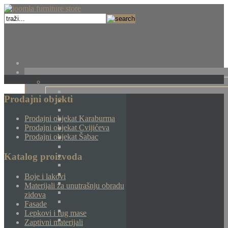
Prodajni objekti
Prodajni objekat Karaburma
Prodajni objekat Cvijićeva
Prodajni objekat Šabac
Katalog proizvoda
Boje i lakovi
Materijali za unutrašnju obradu
zidova
Fasade
Lepkovi i fug mase
Zaptivni materijali