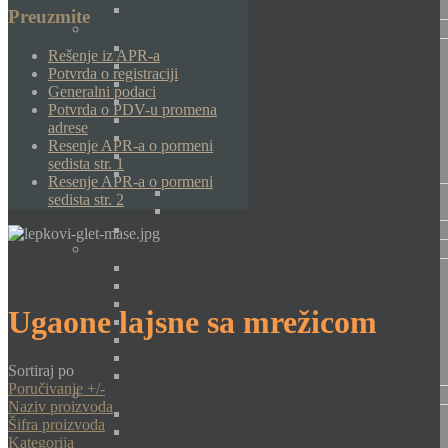
Preuzmite
Rešenje iz APR-a
Potvrda o registraciji
Generalni podaci
Potvrda o PDV-u promena
adrese
Resenje APR-a o pormeni
sedista str. 1
Resenje APR-a o pormeni
sedista str. 2
Ugaone lajsne sa mrežicom
Sortiraj po
Poručivanje +/-
Naziv proizvoda
Šifra proizvoda
Kategorija