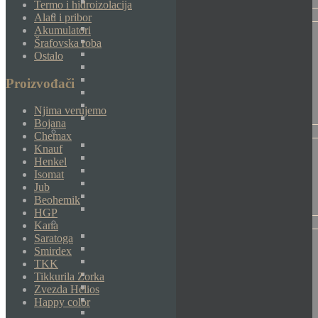
Termo i hidroizolacija
Alati i pribor
Akumulatori
Šrafovska roba
Ostalo
Proizvođači
Njima verujemo
Bojana
Chemax
Knauf
Henkel
Isomat
Jub
Beohemik
HGP
Kana
Saratoga
Smirdex
TKK
Tikkurila Zorka
Zvezda Helios
Happy color